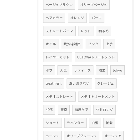
ベージュブラウン
オリーブベージュ
ヘアカラー
オレンジ
パーマ
ストレートパーマ
レッド
明るめ
オイル
紫外線対策
ピンク
上手
レイヤーカット
ULTOWAトリートメント
ボブ
人気
レディース
効果
tokyo
treatment
洗い流さない
グレージュ
メテオストレート
メテオトリートメント
40代
東京
頭皮ケア
セミロング
ショート
ラベンダー
白髪
艶髪
ベージュ
オリーブグレージュ
オージュア