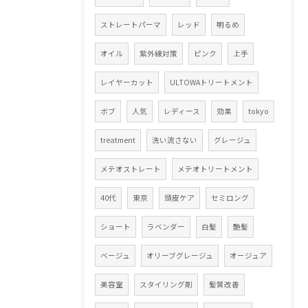
ストレートパーマ
レッド
明るめ
オイル
紫外線対策
ピンク
上手
レイヤーカット
ULTOWAトリートメント
ボブ
人気
レディース
効果
tokyo
treatment
洗い流さない
グレージュ
メテオストレート
メテオトリートメント
40代
東京
頭皮ケア
セミロング
ショート
ラベンダー
白髪
艶髪
ベージュ
オリーブグレージュ
オージュア
美容室
スタイリング剤
髪質改善