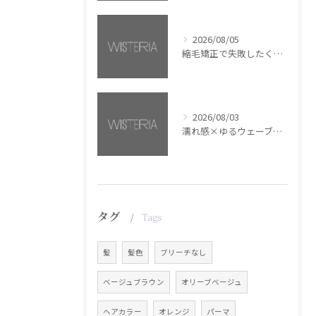
2026/08/05
縮毛矯正で失敗したくない方へ【銀座・美容室WISTERIA】
2026/08/03
濡れ感×ゆるウェーブミディアム【銀座・美容室WISTERIA】
タグ
Tags
髪
髪色
ブリーチなし
ベージュブラウン
オリーブベージュ
ヘアカラー
オレンジ
パーマ