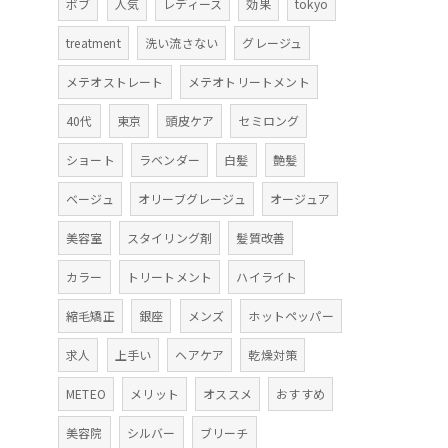
ボブ
人気
レディース
効果
tokyo
treatment
洗い流さない
グレージュ
メテオストレート
メテオトリートメント
40代
東京
頭皮ケア
セミロング
ショート
ラベンダー
白髪
艶髪
ベージュ
オリーブグレージュ
オージュア
美容室
スタイリング剤
髪質改善
カラー
トリートメント
ハイライト
縮毛矯正
銀座
メンズ
ホットペッパー
求人
上手い
ヘアケア
乾燥対策
METEO
メリット
オススメ
おすすめ
美容院
シルバー
ブリーチ