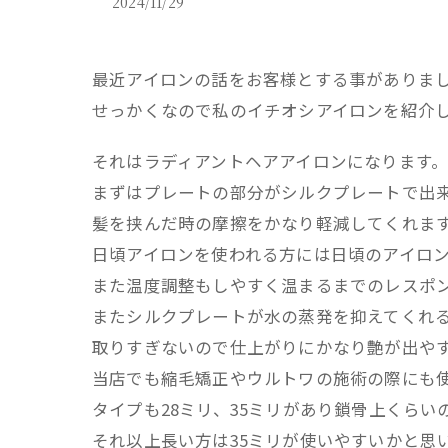
2024/11/29
最近アイロンの話をお客様とする事がありま
せっかくなので私のイチオシアイロンを紹介
それはラディアントヘアアイロンになります
まずはプレートの部分がシルクプレートで出
髪を挟んだ時の摩擦をかなり軽減してくれま
日頃アイロンを使われる方には日頃のアイロ
また温度調整もしやすく温まるまでのレスポ
またシルクプレートが水の蒸発を抑えてくれ
取りすぎないので仕上がりにかなり艶が出や
当店でも縮毛矯正やウルトワの施術の際にも
タイプも28ミリ、35ミリがあり鎖骨上くらい
それ以上長い方は35ミリが使いやすいかと思