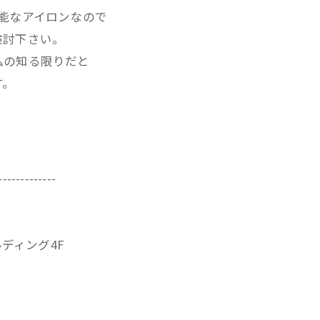
能なアイロンなので
検討下さい。
私の知る限りだと
す。
-------------
ビルディング4F