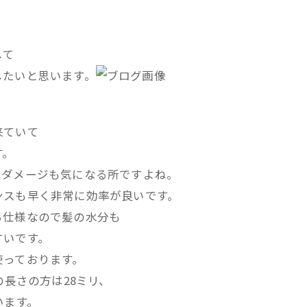
して
したいと思います。
。
来ていて
す。
ンダメージも気になる所ですよね。
ンスも早く非常に効率が良いです。
る仕様なので髪の水分も
すいです。
使っております。
の長さの方は28ミリ、
います。