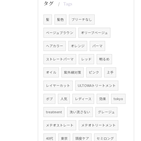
タグ
Tags
髪
髪色
ブリーチなし
ベージュブラウン
オリーブベージュ
ヘアカラー
オレンジ
パーマ
ストレートパーマ
レッド
明るめ
オイル
紫外線対策
ピンク
上手
レイヤーカット
ULTOWAトリートメント
ボブ
人気
レディース
効果
tokyo
treatment
洗い流さない
グレージュ
メテオストレート
メテオトリートメント
40代
東京
頭皮ケア
セミロング