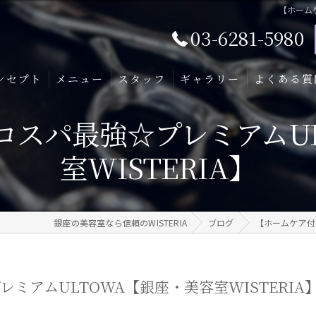
【ホームケ
03-6281-5980
ンセプト
メニュー
スタッフ
ギャラリー
よくある質
コスパ最強☆プレミアムUL
室WISTERIA】
銀座の美容室なら信頼のWISTERIA
ブログ
【ホームケア付き
ミアムULTOWA【銀座・美容室WISTERIA