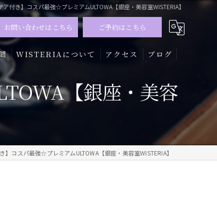
ア付き】コスパ最強☆プレミアムULTOWA【銀座・美容室WISTERIA】
お問い合わせはこちら
ご予約はこちら
問
WISTERIAについて
アクセス
ブログ
TOWA【銀座・美容
髪質改善
トリートメント
カラー
】コスパ最強☆プレミアムULTOWA【銀座・美容室WISTERIA】
メンズ
ハイライト
】