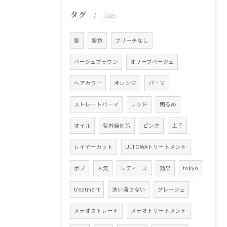
タグ
Tags
髪
髪色
ブリーチなし
ベージュブラウン
オリーブベージュ
ヘアカラー
オレンジ
パーマ
ストレートパーマ
レッド
明るめ
オイル
紫外線対策
ピンク
上手
レイヤーカット
ULTOWAトリートメント
ボブ
人気
レディース
効果
tokyo
treatment
洗い流さない
グレージュ
メテオストレート
メテオトリートメント