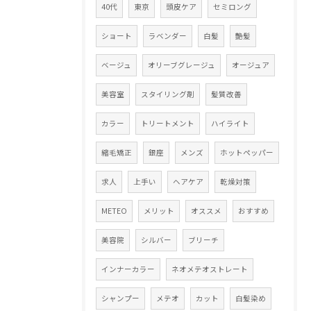
40代
東京
頭皮ケア
セミロング
ショート
ラベンダー
白髪
艶髪
ベージュ
オリーブグレージュ
オージュア
美容室
スタイリング剤
髪質改善
カラー
トリートメント
ハイライト
縮毛矯正
銀座
メンズ
ホットペッパー
求人
上手い
ヘアケア
乾燥対策
METEO
メリット
オススメ
おすすめ
美容院
シルバー
ブリーチ
インナーカラー
ネオメテオストレート
シャンプー
メテオ
カット
白髪染め