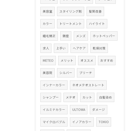
美容室
スタイリング剤
髪質改善
カラー
トリートメント
ハイライト
縮毛矯正
銀座
メンズ
ホットペッパー
求人
上手い
ヘアケア
乾燥対策
METEO
メリット
オススメ
おすすめ
美容院
シルバー
ブリーチ
インナーカラー
ネオメテオストレート
シャンプー
メテオ
カット
白髪染め
イルミナカラー
ULTOWA
ダメージ
マイクロバブル
イノアカラー
TOKIO