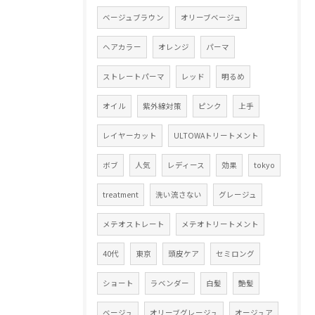
ベージュブラウン
オリーブベージュ
ヘアカラー
オレンジ
パーマ
ストレートパーマ
レッド
明るめ
オイル
紫外線対策
ピンク
上手
レイヤーカット
ULTOWAトリートメント
ボブ
人気
レディース
効果
tokyo
treatment
洗い流さない
グレージュ
メテオストレート
メテオトリートメント
40代
東京
頭皮ケア
セミロング
ショート
ラベンダー
白髪
艶髪
ベージュ
オリーブグレージュ
オージュア