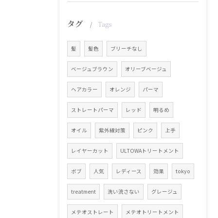
タグ
Tags
髪
髪色
ブリーチなし
ベージュブラウン
オリーブベージュ
ヘアカラー
オレンジ
パーマ
ストレートパーマ
レッド
明るめ
オイル
紫外線対策
ピンク
上手
レイヤーカット
ULTOWAトリートメント
ボブ
人気
レディース
効果
tokyo
treatment
洗い流さない
グレージュ
メテオストレート
メテオトリートメント