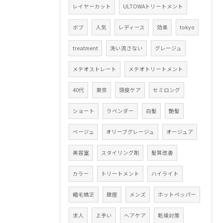
レイヤーカット
ULTOWAトリートメント
ボブ
人気
レディース
効果
tokyo
treatment
洗い流さない
グレージュ
メテオストレート
メテオトリートメント
40代
東京
頭皮ケア
セミロング
ショート
ラベンダー
白髪
艶髪
ベージュ
オリーブグレージュ
オージュア
美容室
スタイリング剤
髪質改善
カラー
トリートメント
ハイライト
縮毛矯正
銀座
メンズ
ホットペッパー
求人
上手い
ヘアケア
乾燥対策