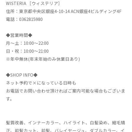
WISTERIA ［ウィステリア］
住所：東京都中央区銀座4-10-14 ACN銀座4ビルディング4F
電話：0362815980
◆営業時間◆
月～土：10:00～22:00
日・祝：10:00～21:00
※年中無休(年末年始のみ休業日あり)
◆SHOP INFO◆
ネット予約で×になっている日時も
お電話でお問い合わせ頂ければご案内可能な場合もございま
す。
髪質改善、インナーカラー、ハイライト、白髪染め、縮毛矯
正、前髪カット、前髪、バレイヤージュ、ダブルカラー、イ