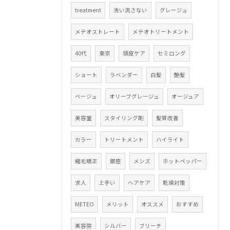
treatment
洗い流さない
グレージュ
メテオストレート
メテオトリートメント
40代
東京
頭皮ケア
セミロング
ショート
ラベンダー
白髪
艶髪
ベージュ
オリーブグレージュ
オージュア
美容室
スタイリング剤
髪質改善
カラー
トリートメント
ハイライト
縮毛矯正
銀座
メンズ
ホットペッパー
求人
上手い
ヘアケア
乾燥対策
METEO
メリット
オススメ
おすすめ
美容院
シルバー
ブリーチ