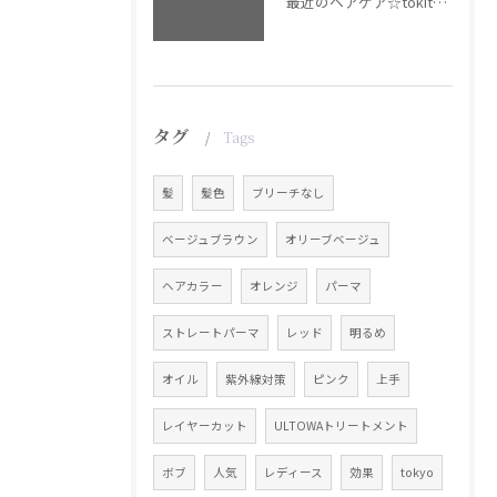
最近のヘアケア☆tokita【銀座・美容室WISTERIA】
タグ
Tags
髪
髪色
ブリーチなし
ベージュブラウン
オリーブベージュ
ヘアカラー
オレンジ
パーマ
ストレートパーマ
レッド
明るめ
オイル
紫外線対策
ピンク
上手
レイヤーカット
ULTOWAトリートメント
ボブ
人気
レディース
効果
tokyo