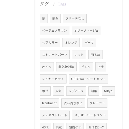
タグ
Tags
髪
髪色
ブリーチなし
ベージュブラウン
オリーブベージュ
ヘアカラー
オレンジ
パーマ
ストレートパーマ
レッド
明るめ
オイル
紫外線対策
ピンク
上手
レイヤーカット
ULTOWAトリートメント
ボブ
人気
レディース
効果
tokyo
treatment
洗い流さない
グレージュ
メテオストレート
メテオトリートメント
40代
東京
頭皮ケア
セミロング