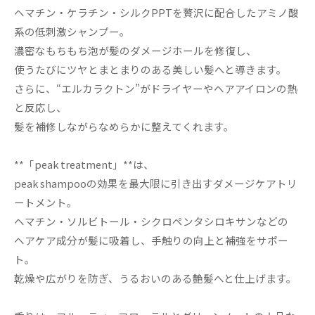
ヘマチン・ケラチン・シルクPPTを贅沢に配合したアミノ酸
系の低刺激シャンプー。
濃密なもちもち泡が髪のダメージホールを修復し、
使うたびにツヤとまとまりのある美しい髪へと導きます。
さらに、“エルカラクトン”がドライヤーやヘアアイロンの熱
と反応し、
髪を補修しながらなめらかに整えてくれます。
**「peak treatment」**は、
peak shampooの効果を最大限に引き出すダメージケアトリ
ートメント。
ヘマチン・ソルビトール・シクロペンタシロキサンなどの
ヘアケア成分が髪に吸着し、手触りの向上と補強をサポー
ト。
乾燥や広がりを防ぎ、うるおいのある艶髪へと仕上げます。