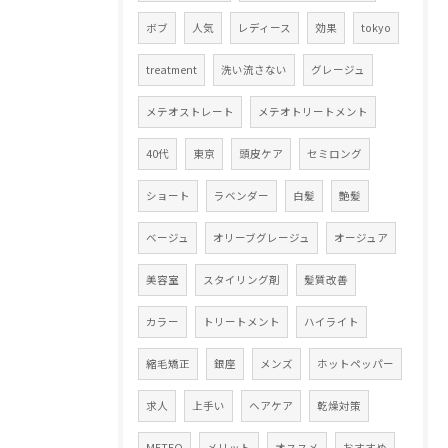
ボブ
人気
レディース
効果
tokyo
treatment
洗い流さない
グレージュ
メテオストレート
メテオトリートメント
40代
東京
頭皮ケア
セミロング
ショート
ラベンダー
白髪
艶髪
ベージュ
オリーブグレージュ
オージュア
美容室
スタイリング剤
髪質改善
カラー
トリートメント
ハイライト
縮毛矯正
銀座
メンズ
ホットペッパー
求人
上手い
ヘアケア
乾燥対策
METEO
メリット
オススメ
おすすめ