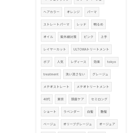
ヘアカラー
オレンジ
パーマ
ストレートパーマ
レッド
明るめ
オイル
紫外線対策
ピンク
上手
レイヤーカット
ULTOWAトリートメント
ボブ
人気
レディース
効果
tokyo
treatment
洗い流さない
グレージュ
メテオストレート
メテオトリートメント
40代
東京
頭皮ケア
セミロング
ショート
ラベンダー
白髪
艶髪
ベージュ
オリーブグレージュ
オージュア