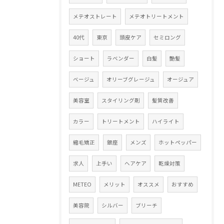
メテオストレート
メテオトリートメント
40代
東京
頭皮ケア
セミロング
ショート
ラベンダー
白髪
艶髪
ベージュ
オリーブグレージュ
オージュア
美容室
スタイリング剤
髪質改善
カラー
トリートメント
ハイライト
縮毛矯正
銀座
メンズ
ホットペッパー
求人
上手い
ヘアケア
乾燥対策
METEO
メリット
オススメ
おすすめ
美容院
シルバー
ブリーチ