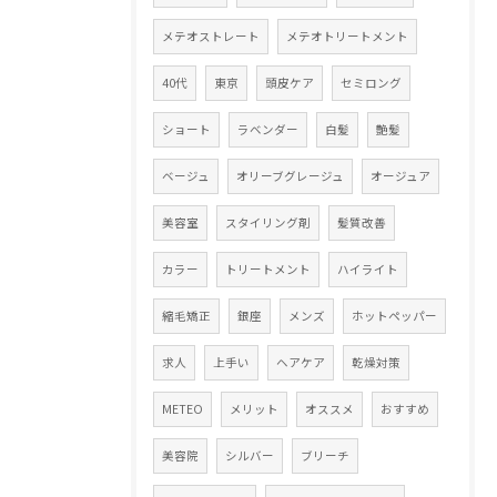
メテオストレート
メテオトリートメント
40代
東京
頭皮ケア
セミロング
ショート
ラベンダー
白髪
艶髪
ベージュ
オリーブグレージュ
オージュア
美容室
スタイリング剤
髪質改善
カラー
トリートメント
ハイライト
縮毛矯正
銀座
メンズ
ホットペッパー
求人
上手い
ヘアケア
乾燥対策
METEO
メリット
オススメ
おすすめ
美容院
シルバー
ブリーチ