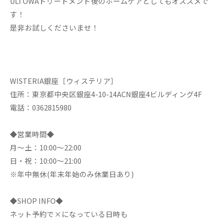
ULTOWAトリートメント後のホームケアとしてもオススメで
す！
是非お試しくださいませ！
WISTERIA銀座［ウィステリア］
住所：東京都中央区銀座4-10-14ACN銀座4ビルディング4F
電話：0362815980
◆営業時間◆
月～土：10:00～22:00
日・祝：10:00～21:00
※年中無休(年末年始のみ休業日あり)
◆SHOP INFO◆
ネット予約で×になっている日時も