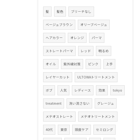
髪
髪色
ブリーチなし
ベージュブラウン
オリーブベージュ
ヘアカラー
オレンジ
パーマ
ストレートパーマ
レッド
明るめ
オイル
紫外線対策
ピンク
上手
レイヤーカット
ULTOWAトリートメント
ボブ
人気
レディース
効果
tokyo
treatment
洗い流さない
グレージュ
メテオストレート
メテオトリートメント
40代
東京
頭皮ケア
セミロング