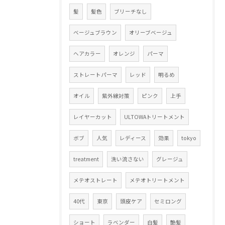
髪
髪色
ブリーチなし
ベージュブラウン
オリーブベージュ
ヘアカラー
オレンジ
パーマ
ストレートパーマ
レッド
明るめ
オイル
紫外線対策
ピンク
上手
レイヤーカット
ULTOWAトリートメント
ボブ
人気
レディース
効果
tokyo
treatment
洗い流さない
グレージュ
メテオストレート
メテオトリートメント
40代
東京
頭皮ケア
セミロング
ショート
ラベンダー
白髪
艶髪