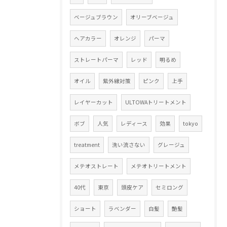
ベージュブラウン
オリーブベージュ
ヘアカラー
オレンジ
パーマ
ストレートパーマ
レッド
明るめ
オイル
紫外線対策
ピンク
上手
レイヤーカット
ULTOWAトリートメント
ボブ
人気
レディース
効果
tokyo
treatment
洗い流さない
グレージュ
メテオストレート
メテオトリートメント
40代
東京
頭皮ケア
セミロング
ショート
ラベンダー
白髪
艶髪