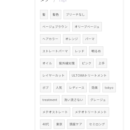
Tags
髪
髪色
ブリーチなし
ベージュブラウン
オリーブベージュ
ヘアカラー
オレンジ
パーマ
ストレートパーマ
レッド
明るめ
オイル
紫外線対策
ピンク
上手
レイヤーカット
ULTOWAトリートメント
ボブ
人気
レディース
効果
tokyo
treatment
洗い流さない
グレージュ
メテオストレート
メテオトリートメント
40代
東京
頭皮ケア
セミロング