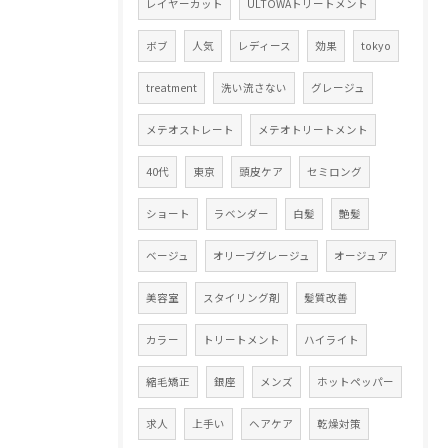
レイヤーカット
ULTOWAトリートメント
ボブ
人気
レディース
効果
tokyo
treatment
洗い流さない
グレージュ
メテオストレート
メテオトリートメント
40代
東京
頭皮ケア
セミロング
ショート
ラベンダー
白髪
艶髪
ベージュ
オリーブグレージュ
オージュア
美容室
スタイリング剤
髪質改善
カラー
トリートメント
ハイライト
縮毛矯正
銀座
メンズ
ホットペッパー
求人
上手い
ヘアケア
乾燥対策