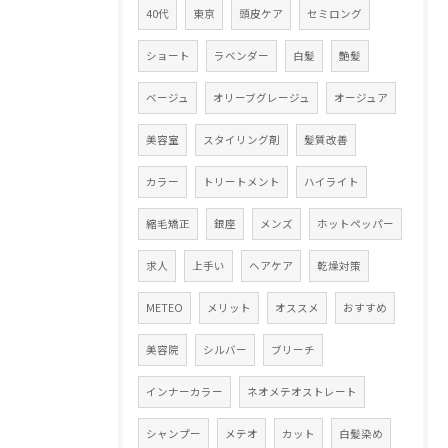
40代
東京
頭皮ケア
セミロング
ショート
ラベンダー
白髪
艶髪
ベージュ
オリーブグレージュ
オージュア
美容室
スタイリング剤
髪質改善
カラー
トリートメント
ハイライト
縮毛矯正
銀座
メンズ
ホットペッパー
求人
上手い
ヘアケア
乾燥対策
METEO
メリット
オススメ
おすすめ
美容院
シルバー
ブリーチ
インナーカラー
ネオメテオストレート
シャンプー
メテオ
カット
白髪染め