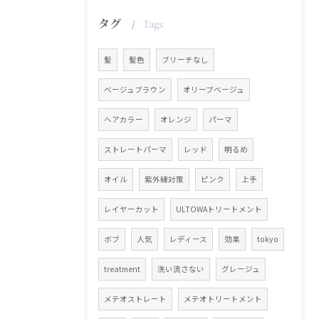
タグ
Tags
髪
髪色
ブリーチなし
ベージュブラウン
オリーブベージュ
ヘアカラー
オレンジ
パーマ
ストレートパーマ
レッド
明るめ
オイル
紫外線対策
ピンク
上手
レイヤーカット
ULTOWAトリートメント
ボブ
人気
レディース
効果
tokyo
treatment
洗い流さない
グレージュ
メテオストレート
メテオトリートメント