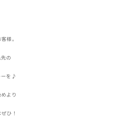
お客様。
毛先の
レーを♪
染めより
はぜひ！