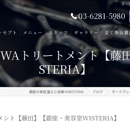
ダー
03-6281-5980
ンセプト
メニュー
スタッフ
ギャラリー
よくある質
OWAトリートメント【藤
STERIA】
銀座の美容室なら信頼のWISTERIA
ブログ
ダークグレー
メント【藤田】【銀座・美容室WISTERIA】