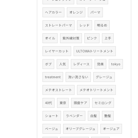
ヘアカラー
オレンジ
パーマ
ストレートパーマ
レッド
明るめ
オイル
紫外線対策
ピンク
上手
レイヤーカット
ULTOWAトリートメント
ボブ
人気
レディース
効果
tokyo
treatment
洗い流さない
グレージュ
メテオストレート
メテオトリートメント
40代
東京
頭皮ケア
セミロング
ショート
ラベンダー
白髪
艶髪
ベージュ
オリーブグレージュ
オージュア