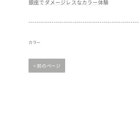
銀座でダメージレスなカラー体験
---------------------------------------------------------
カラー
< 前のページ