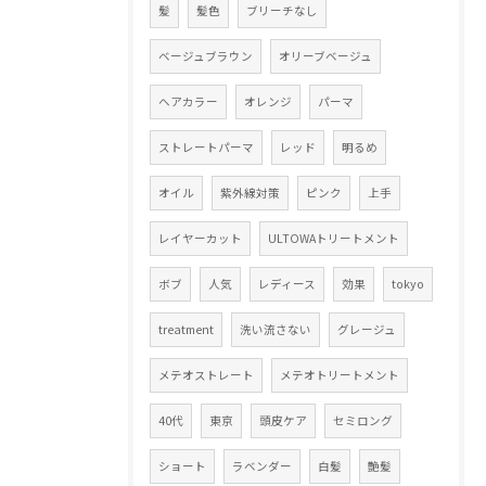
髪
髪色
ブリーチなし
ベージュブラウン
オリーブベージュ
ヘアカラー
オレンジ
パーマ
ストレートパーマ
レッド
明るめ
オイル
紫外線対策
ピンク
上手
レイヤーカット
ULTOWAトリートメント
ボブ
人気
レディース
効果
tokyo
treatment
洗い流さない
グレージュ
メテオストレート
メテオトリートメント
40代
東京
頭皮ケア
セミロング
ショート
ラベンダー
白髪
艶髪