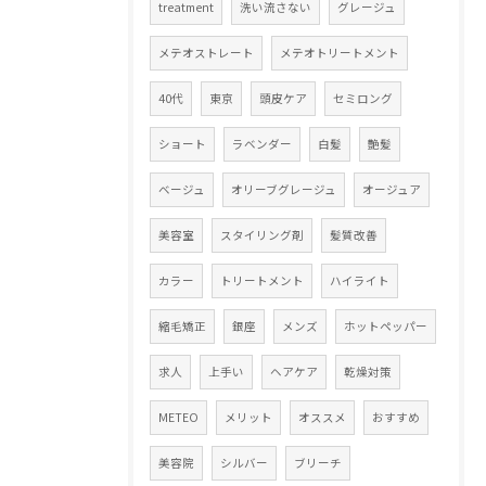
treatment
洗い流さない
グレージュ
メテオストレート
メテオトリートメント
40代
東京
頭皮ケア
セミロング
ショート
ラベンダー
白髪
艶髪
ベージュ
オリーブグレージュ
オージュア
美容室
スタイリング剤
髪質改善
カラー
トリートメント
ハイライト
縮毛矯正
銀座
メンズ
ホットペッパー
求人
上手い
ヘアケア
乾燥対策
METEO
メリット
オススメ
おすすめ
美容院
シルバー
ブリーチ