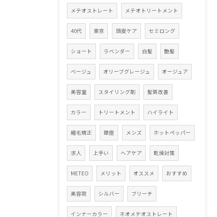
メテオストレート
メテオトリートメント
40代
東京
頭皮ケア
セミロング
ショート
ラベンダー
白髪
艶髪
ベージュ
オリーブグレージュ
オージュア
美容室
スタイリング剤
髪質改善
カラー
トリートメント
ハイライト
縮毛矯正
銀座
メンズ
ホットペッパー
求人
上手い
ヘアケア
乾燥対策
METEO
メリット
オススメ
おすすめ
美容院
シルバー
ブリーチ
インナーカラー
ネオメテオストレート