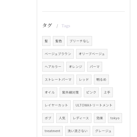
タグ
Tags
髪
髪色
ブリーチなし
ベージュブラウン
オリーブベージュ
ヘアカラー
オレンジ
パーマ
ストレートパーマ
レッド
明るめ
オイル
紫外線対策
ピンク
上手
レイヤーカット
ULTOWAトリートメント
ボブ
人気
レディース
効果
tokyo
treatment
洗い流さない
グレージュ