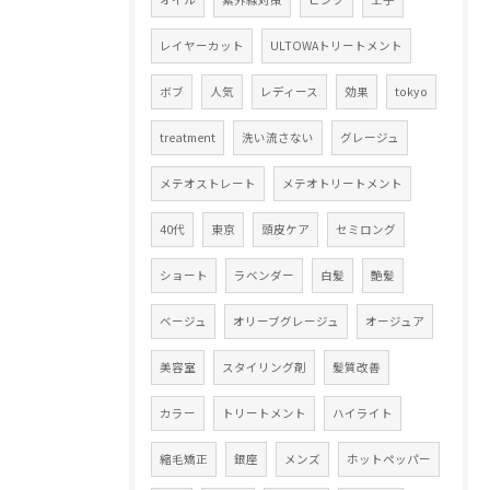
レイヤーカット
ULTOWAトリートメント
ボブ
人気
レディース
効果
tokyo
treatment
洗い流さない
グレージュ
メテオストレート
メテオトリートメント
40代
東京
頭皮ケア
セミロング
ショート
ラベンダー
白髪
艶髪
ベージュ
オリーブグレージュ
オージュア
美容室
スタイリング剤
髪質改善
カラー
トリートメント
ハイライト
縮毛矯正
銀座
メンズ
ホットペッパー