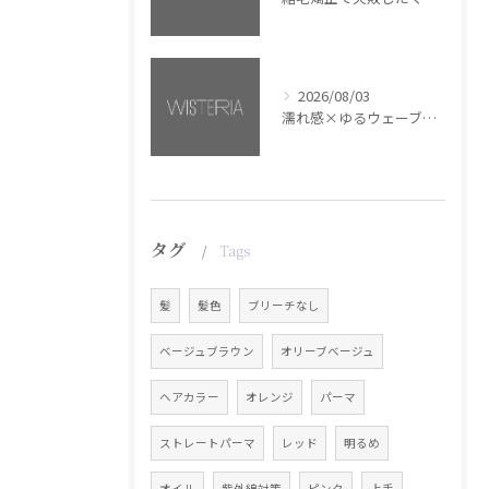
2026/08/03
濡れ感×ゆるウェーブミディアム【銀座・美容室WISTERIA】
タグ
Tags
髪
髪色
ブリーチなし
ベージュブラウン
オリーブベージュ
ヘアカラー
オレンジ
パーマ
ストレートパーマ
レッド
明るめ
オイル
紫外線対策
ピンク
上手