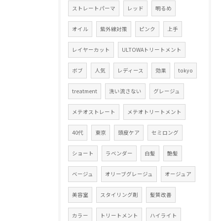
ストレートパーマ
レッド
明るめ
オイル
紫外線対策
ピンク
上手
レイヤーカット
ULTOWAトリートメント
ボブ
人気
レディース
効果
tokyo
treatment
洗い流さない
グレージュ
メテオストレート
メテオトリートメント
40代
東京
頭皮ケア
セミロング
ショート
ラベンダー
白髪
艶髪
ベージュ
オリーブグレージュ
オージュア
美容室
スタイリング剤
髪質改善
カラー
トリートメント
ハイライト