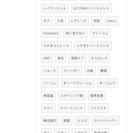
レイヤーカット
ULTOWAトリートメント
ボブ
人気
レディース
効果
tokyo
treatment
洗い流さない
グレージュ
メテオストレート
メテオトリートメント
40代
東京
頭皮ケア
セミロング
ショート
ラベンダー
白髪
艶髪
ベージュ
オリーブグレージュ
オージュア
美容室
スタイリング剤
髪質改善
カラー
トリートメント
ハイライト
縮毛矯正
銀座
メンズ
ホットペッパー
求人
上手い
ヘアケア
乾燥対策