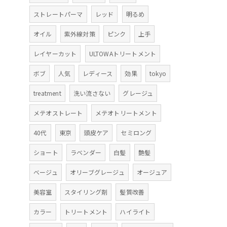
ストレートパーマ
レッド
明るめ
オイル
紫外線対策
ピンク
上手
レイヤーカット
ULTOWAトリートメント
ボブ
人気
レディース
効果
tokyo
treatment
洗い流さない
グレージュ
メテオストレート
メテオトリートメント
40代
東京
頭皮ケア
セミロング
ショート
ラベンダー
白髪
艶髪
ベージュ
オリーブグレージュ
オージュア
美容室
スタイリング剤
髪質改善
カラー
トリートメント
ハイライト