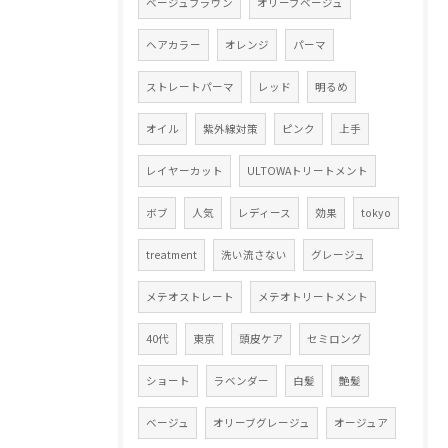
ベージュブラウン
オリーブベージュ
ヘアカラー
オレンジ
パーマ
ストレートパーマ
レッド
明るめ
オイル
紫外線対策
ピンク
上手
レイヤーカット
ULTOWAトリートメント
ボブ
人気
レディース
効果
tokyo
treatment
洗い流さない
グレージュ
メテオストレート
メテオトリートメント
40代
東京
頭皮ケア
セミロング
ショート
ラベンダー
白髪
艶髪
ベージュ
オリーブグレージュ
オージュア