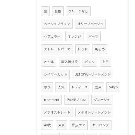
髪
髪色
ブリーチなし
ベージュブラウン
オリーブベージュ
ヘアカラー
オレンジ
パーマ
ストレートパーマ
レッド
明るめ
オイル
紫外線対策
ピンク
上手
レイヤーカット
ULTOWAトリートメント
ボブ
人気
レディース
効果
tokyo
treatment
洗い流さない
グレージュ
メテオストレート
メテオトリートメント
40代
東京
頭皮ケア
セミロング