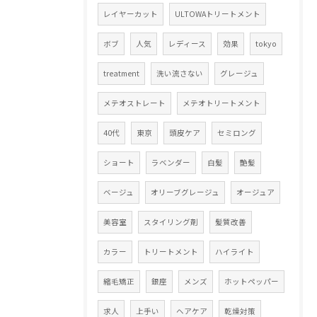
レイヤーカット
ULTOWAトリートメント
ボブ
人気
レディース
効果
tokyo
treatment
洗い流さない
グレージュ
メテオストレート
メテオトリートメント
40代
東京
頭皮ケア
セミロング
ショート
ラベンダー
白髪
艶髪
ベージュ
オリーブグレージュ
オージュア
美容室
スタイリング剤
髪質改善
カラー
トリートメント
ハイライト
縮毛矯正
銀座
メンズ
ホットペッパー
求人
上手い
ヘアケア
乾燥対策