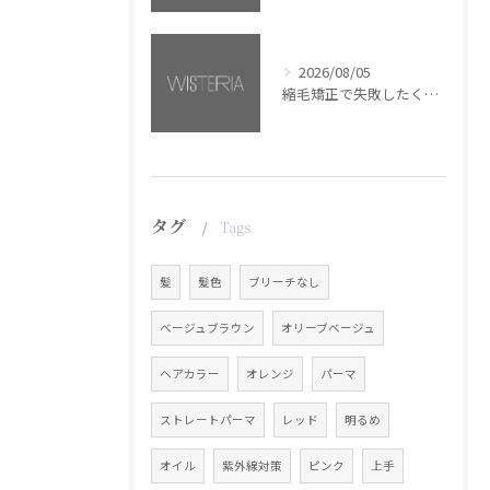
2026/08/05
縮毛矯正で失敗したくない方へ【銀座・美容室WISTERIA】
タグ
Tags
髪
髪色
ブリーチなし
ベージュブラウン
オリーブベージュ
ヘアカラー
オレンジ
パーマ
ストレートパーマ
レッド
明るめ
オイル
紫外線対策
ピンク
上手