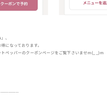
A」、
お得になっております。
ペッパーのクーポンページをご覧下さいませm(_ _)m
-------------