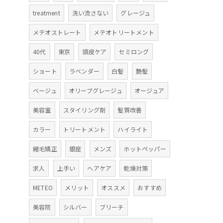
treatment
洗い流さない
グレージュ
メテオストレート
メテオトリートメント
40代
東京
頭皮ケア
セミロング
ショート
ラベンダー
白髪
艶髪
ベージュ
オリーブグレージュ
オージュア
美容室
スタイリング剤
髪質改善
カラー
トリートメント
ハイライト
縮毛矯正
銀座
メンズ
ホットペッパー
求人
上手い
ヘアケア
乾燥対策
METEO
メリット
オススメ
おすすめ
美容院
シルバー
ブリーチ