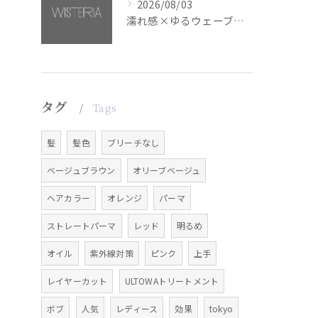
2026/08/03
濡れ感×ゆるウェーブミディアム【銀座・美容室WISTERIA】
タグ
Tags
髪
髪色
ブリーチなし
ベージュブラウン
オリーブベージュ
ヘアカラー
オレンジ
パーマ
ストレートパーマ
レッド
明るめ
オイル
紫外線対策
ピンク
上手
レイヤーカット
ULTOWAトリートメント
ボブ
人気
レディース
効果
tokyo