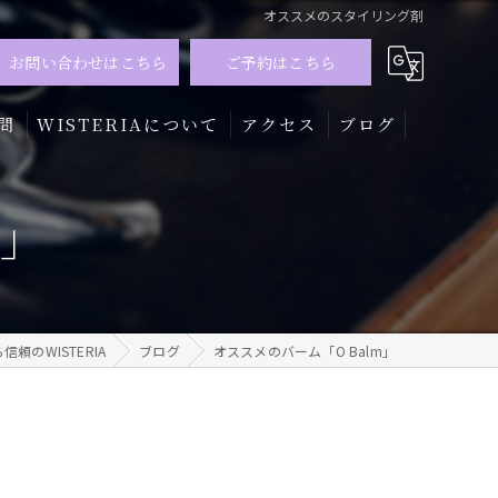
オススメのスタイリング剤
お問い合わせはこちら
ご予約はこちら
問
WISTERIAについて
アクセス
ブログ
髪質改善
m」
トリートメント
カラー
頼のWISTERIA
ブログ
オススメのバーム「O Balm」
メンズ
ハイライト