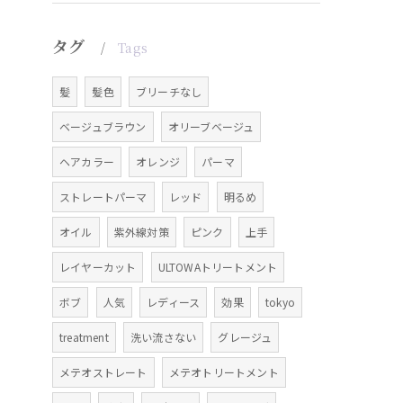
タグ
Tags
髪
髪色
ブリーチなし
ベージュブラウン
オリーブベージュ
ヘアカラー
オレンジ
パーマ
ストレートパーマ
レッド
明るめ
オイル
紫外線対策
ピンク
上手
レイヤーカット
ULTOWAトリートメント
ボブ
人気
レディース
効果
tokyo
treatment
洗い流さない
グレージュ
メテオストレート
メテオトリートメント