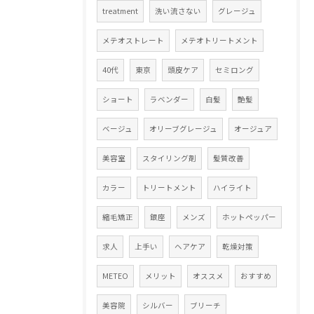
treatment
洗い流さない
グレージュ
メテオストレート
メテオトリートメント
40代
東京
頭皮ケア
セミロング
ショート
ラベンダー
白髪
艶髪
ベージュ
オリーブグレージュ
オージュア
美容室
スタイリング剤
髪質改善
カラー
トリートメント
ハイライト
縮毛矯正
銀座
メンズ
ホットペッパー
求人
上手い
ヘアケア
乾燥対策
METEO
メリット
オススメ
おすすめ
美容院
シルバー
ブリーチ