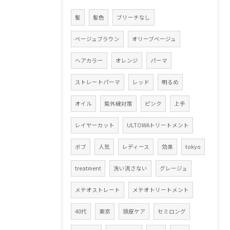
髪
髪色
ブリーチなし
ベージュブラウン
オリーブベージュ
ヘアカラー
オレンジ
パーマ
ストレートパーマ
レッド
明るめ
オイル
紫外線対策
ピンク
上手
レイヤーカット
ULTOWAトリートメント
ボブ
人気
レディース
効果
tokyo
treatment
洗い流さない
グレージュ
メテオストレート
メテオトリートメント
40代
東京
頭皮ケア
セミロング