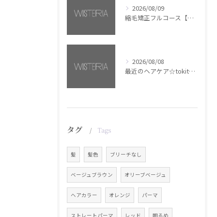
2026/08/09
縮毛矯正フルコース【銀座・美容室WISTERIA】
2026/08/08
最近のヘアケア☆tokita【銀座・美容室WISTERIA】
タグ
Tags
髪
髪色
ブリーチなし
ベージュブラウン
オリーブベージュ
ヘアカラー
オレンジ
パーマ
ストレートパーマ
レッド
明るめ