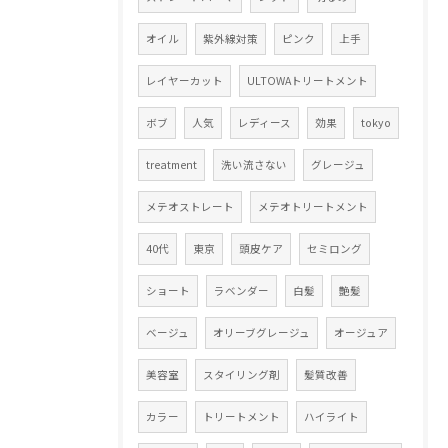
オイル
紫外線対策
ピンク
上手
レイヤーカット
ULTOWAトリートメント
ボブ
人気
レディース
効果
tokyo
treatment
洗い流さない
グレージュ
メテオストレート
メテオトリートメント
40代
東京
頭皮ケア
セミロング
ショート
ラベンダー
白髪
艶髪
ベージュ
オリーブグレージュ
オージュア
美容室
スタイリング剤
髪質改善
カラー
トリートメント
ハイライト