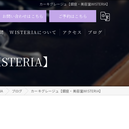
カーキグレージュ【銀座・美容室WISTERIA】
お問い合わせはこちら
ご予約はこちら
問
WISTERIAについて
アクセス
ブログ
髪質改善
TERIA】
トリートメント
カラー
IA
ブログ
カーキグレージュ【銀座・美容室WISTERIA】
メンズ
ハイライト