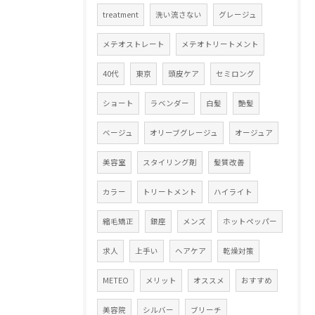
treatment
洗い流さない
グレージュ
メテオストレート
メテオトリートメント
40代
東京
頭皮ケア
セミロング
ショート
ラベンダー
白髪
艶髪
ベージュ
オリーブグレージュ
オージュア
美容室
スタイリング剤
髪質改善
カラー
トリートメント
ハイライト
縮毛矯正
銀座
メンズ
ホットペッパー
求人
上手い
ヘアケア
乾燥対策
METEO
メリット
オススメ
おすすめ
美容院
シルバー
ブリーチ