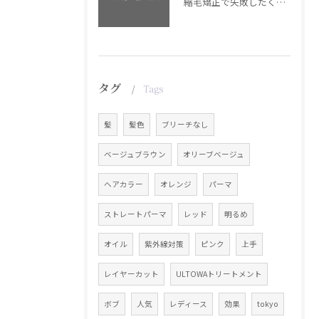
縮毛矯正で失敗したくない方へ【銀座・美容室WISTERIA】
タグ
Tags
髪
髪色
ブリーチなし
ベージュブラウン
オリーブベージュ
ヘアカラー
オレンジ
パーマ
ストレートパーマ
レッド
明るめ
オイル
紫外線対策
ピンク
上手
レイヤーカット
ULTOWAトリートメント
ボブ
人気
レディース
効果
tokyo