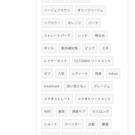
ベージュブラウン
オリーブベージュ
ヘアカラー
オレンジ
パーマ
ストレートパーマ
レッド
明るめ
オイル
紫外線対策
ピンク
上手
レイヤーカット
ULTOWAトリートメント
ボブ
人気
レディース
効果
tokyo
treatment
洗い流さない
グレージュ
メテオストレート
メテオトリートメント
40代
東京
頭皮ケア
セミロング
ショート
ラベンダー
白髪
艶髪