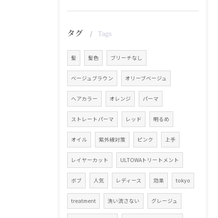
タグ
Tags
髪
髪色
ブリーチなし
ベージュブラウン
オリーブベージュ
ヘアカラー
オレンジ
パーマ
ストレートパーマ
レッド
明るめ
オイル
紫外線対策
ピンク
上手
レイヤーカット
ULTOWAトリートメント
ボブ
人気
レディース
効果
tokyo
treatment
洗い流さない
グレージュ