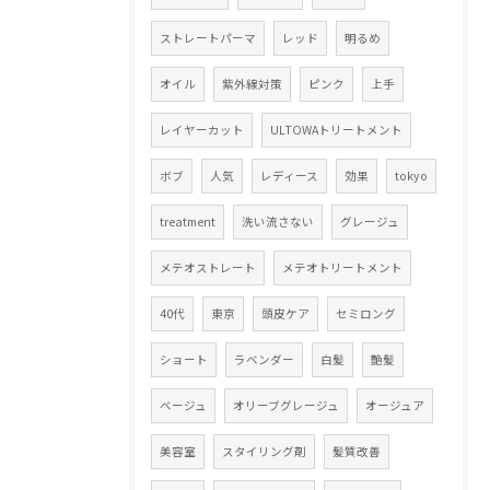
ストレートパーマ
レッド
明るめ
オイル
紫外線対策
ピンク
上手
レイヤーカット
ULTOWAトリートメント
ボブ
人気
レディース
効果
tokyo
treatment
洗い流さない
グレージュ
メテオストレート
メテオトリートメント
40代
東京
頭皮ケア
セミロング
ショート
ラベンダー
白髪
艶髪
ベージュ
オリーブグレージュ
オージュア
美容室
スタイリング剤
髪質改善