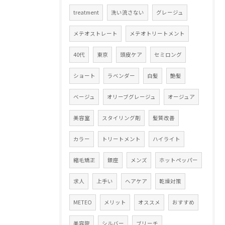
treatment
洗い流さない
グレージュ
メテオストレート
メテオトリートメント
40代
東京
頭皮ケア
セミロング
ショート
ラベンダー
白髪
艶髪
ベージュ
オリーブグレージュ
オージュア
美容室
スタイリング剤
髪質改善
カラー
トリートメント
ハイライト
縮毛矯正
銀座
メンズ
ホットペッパー
求人
上手い
ヘアケア
乾燥対策
METEO
メリット
オススメ
おすすめ
美容院
シルバー
ブリーチ