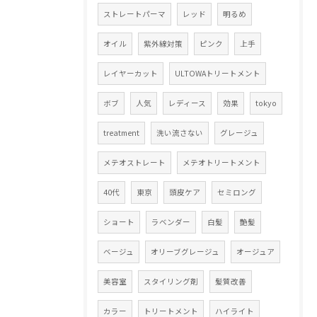
ストレートパーマ
レッド
明るめ
オイル
紫外線対策
ピンク
上手
レイヤーカット
ULTOWAトリートメント
ボブ
人気
レディース
効果
tokyo
treatment
洗い流さない
グレージュ
メテオストレート
メテオトリートメント
40代
東京
頭皮ケア
セミロング
ショート
ラベンダー
白髪
艶髪
ベージュ
オリーブグレージュ
オージュア
美容室
スタイリング剤
髪質改善
カラー
トリートメント
ハイライト