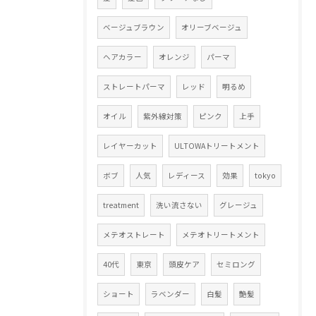
ベージュブラウン
オリーブベージュ
ヘアカラー
オレンジ
パーマ
ストレートパーマ
レッド
明るめ
オイル
紫外線対策
ピンク
上手
レイヤーカット
ULTOWAトリートメント
ボブ
人気
レディース
効果
tokyo
treatment
洗い流さない
グレージュ
メテオストレート
メテオトリートメント
40代
東京
頭皮ケア
セミロング
ショート
ラベンダー
白髪
艶髪