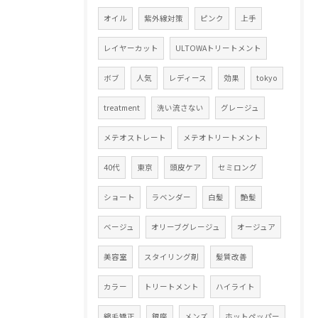
オイル
紫外線対策
ピンク
上手
レイヤーカット
ULTOWAトリートメント
ボブ
人気
レディース
効果
tokyo
treatment
洗い流さない
グレージュ
メテオストレート
メテオトリートメント
40代
東京
頭皮ケア
セミロング
ショート
ラベンダー
白髪
艶髪
ベージュ
オリーブグレージュ
オージュア
美容室
スタイリング剤
髪質改善
カラー
トリートメント
ハイライト
縮毛矯正
銀座
メンズ
ホットペッパー