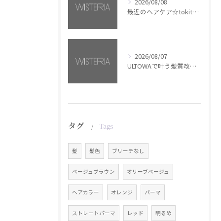
2026/08/08
最近のヘアケア☆tokita【銀座・美容室WISTERIA】
2026/08/07
ULTOWAで叶う髪質改善美髪カラー【銀座・美容室WISTERIA】
タグ
Tags
髪
髪色
ブリーチなし
ベージュブラウン
オリーブベージュ
ヘアカラー
オレンジ
パーマ
ストレートパーマ
レッド
明るめ