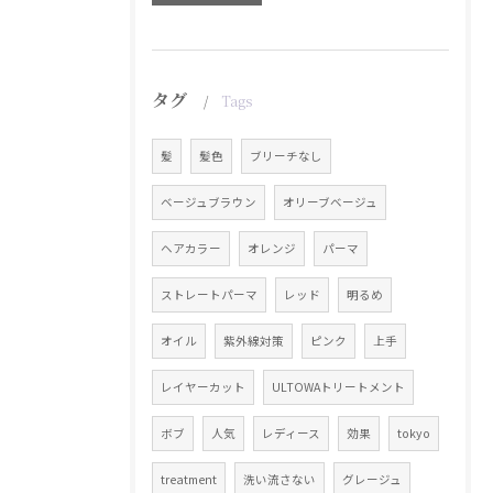
タグ
Tags
髪
髪色
ブリーチなし
ベージュブラウン
オリーブベージュ
ヘアカラー
オレンジ
パーマ
ストレートパーマ
レッド
明るめ
オイル
紫外線対策
ピンク
上手
レイヤーカット
ULTOWAトリートメント
ボブ
人気
レディース
効果
tokyo
treatment
洗い流さない
グレージュ