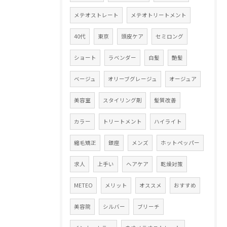
メテオストレート
メテオトリートメント
40代
東京
頭皮ケア
セミロング
ショート
ラベンダー
白髪
艶髪
ベージュ
オリーブグレージュ
オージュア
美容室
スタイリング剤
髪質改善
カラー
トリートメント
ハイライト
縮毛矯正
銀座
メンズ
ホットペッパー
求人
上手い
ヘアケア
乾燥対策
METEO
メリット
オススメ
おすすめ
美容院
シルバー
ブリーチ