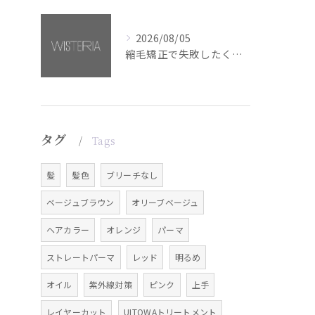
2026/08/05
縮毛矯正で失敗したくない方へ【銀座・美容室WISTERIA】
タグ
Tags
髪
髪色
ブリーチなし
ベージュブラウン
オリーブベージュ
ヘアカラー
オレンジ
パーマ
ストレートパーマ
レッド
明るめ
オイル
紫外線対策
ピンク
上手
レイヤーカット
ULTOWAトリートメント