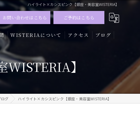
ハイライト×カシスピンク【銀座・美容室WISTERIA】
お問い合わせはこちら
ご予約はこちら
問
WISTERIAについて
アクセス
ブログ
髪質改善
ISTERIA】
トリートメント
カラー
ブログ
ハイライト×カシスピンク【銀座・美容室WISTERIA】
メンズ
ハイライト